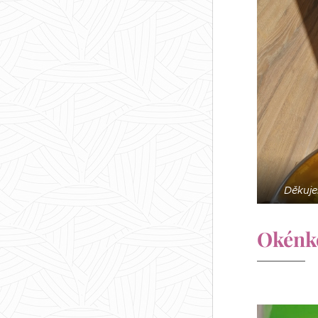
Děkuje
Okénko