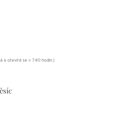
á a otevírá se v 7:40 hodin.)
ěsíc