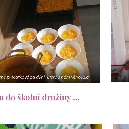
me p. Markové za dýni, kterou nám věnovala
 do školní družiny ...