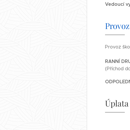
Vedoucí v
Provoz
Provoz ško
RANNÍ DR
(Příchod do
ODPOLEDN
Úplata