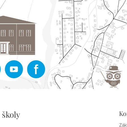
 školy
Ko
Zák