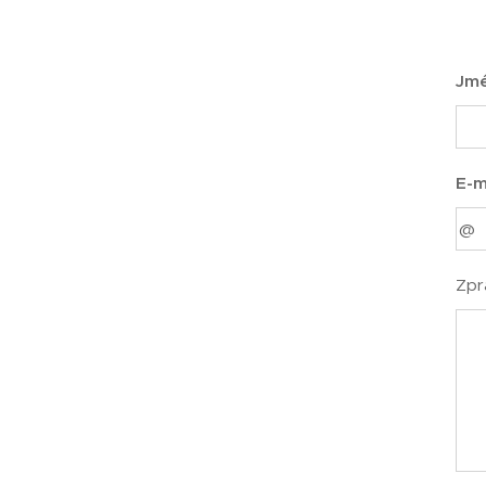
Jmé
E-m
Zpr