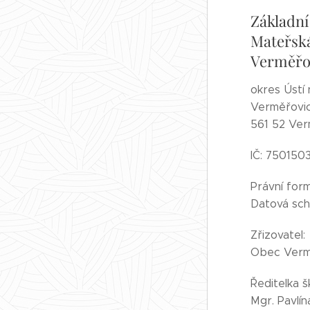
Základní
Mateřská
Verměřo
okres Ústí 
Verměřovic
561 52 Ver
IČ: 750150
Právní for
Datová sch
Zřizovatel:
Obec Verm
Ředitelka š
Mgr. Pavlí