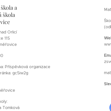
 škola a
Mat
 škola
vice
Ško
(od
nad Orlicí
Web
e 115
www
měřovice
Ema
30
zsv
ma: Příspěvková organizace
mat
ránka: gc5iw2g
Sle
ěřovice
koly:
na Tomková