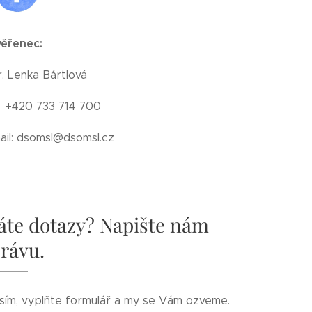
ěřenec:
. Lenka Bártlová
.: +420 733 714 700
ail: dsomsl@dsomsl.cz
te dotazy? Napište nám
rávu.
sím, vyplňte formulář a my se Vám ozveme.