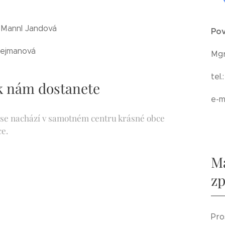
 Mannl Jandová
Pov
Rejmanová
Mgr
tel
 k nám dostanete
e-m
 se nachází v samotném centru krásné obce
e.
Má
zp
Pro