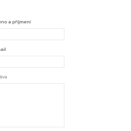
no a příjmení
ail
áva