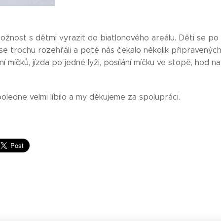
ožnost s dětmi vyrazit do biatlonového areálu. Děti se po p
e trochu rozehřáli a poté nás čekalo několik připravených s
ání míčků, jízda po jedné lyži, posílání míčku ve stopě, hod n
ledne velmi líbilo a my děkujeme za spolupráci.