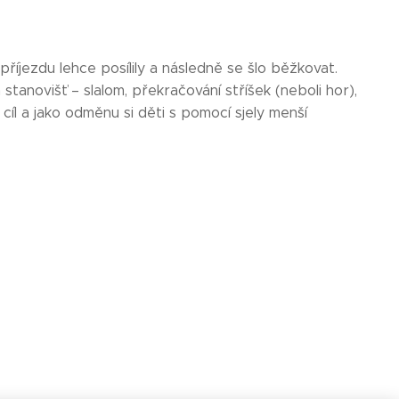
říjezdu lehce posílily a následně se šlo běžkovat.
tanovišť – slalom, překračování stříšek (neboli hor),
a cíl a jako odměnu si děti s pomocí sjely menší