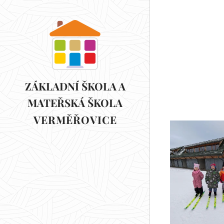
ZÁKLADNÍ ŠKOLA A
MATEŘSKÁ ŠKOLA
VERMĚŘOVICE
VERMĚŘOVICE