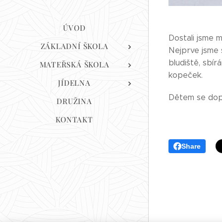
ÚVOD
Dostali jsme m
ZÁKLADNÍ ŠKOLA
Nejprve jsme s
bludiště, sbír
MATEŘSKÁ ŠKOLA
kopeček.
JÍDELNA
Dětem se dopo
DRUŽINA
KONTAKT
Share