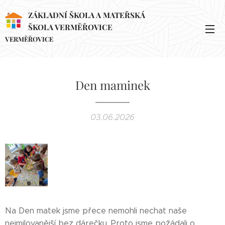
ZÁKLADNÍ ŠKOLA A MATEŘSKÁ
ŠKOLA VERMĚŘOVICE
VERMĚŘOVICE
Den maminek
03.06.2026
Na Den matek jsme přece nemohli nechat naše
nejmilovanější bez dárečku. Proto jsme požádali o