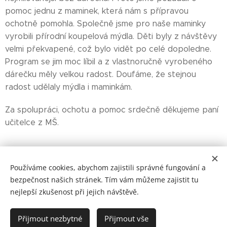
pomoc jednu z maminek, která nám s přípravou
ochotně pomohla. Společně jsme pro naše maminky
vyrobili přírodní koupelová mýdla. Děti byly z návštěvy
velmi překvapené, což bylo vidět po celé dopoledne.
Program se jim moc líbil a z vlastnoručně vyrobeného
dárečku měly velkou radost. Doufáme, že stejnou
radost udělaly mýdla i maminkám.
Za spolupráci, ochotu a pomoc srdečně děkujeme paní
učitelce z MŠ.
Share
Používáme cookies, abychom zajistili správné fungování a
bezpečnost našich stránek. Tím vám můžeme zajistit tu
nejlepší zkušenost při jejich návštěvě.
2024 ZŠ a MŠ Verměřovice
Přijmout nezbytné
Přijmout vše
Vytvořeno službou
Webnode
Cookies