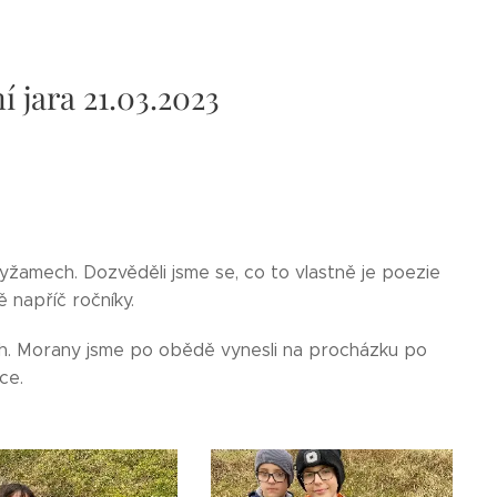
í jara 21.03.2023
yžamech. Dozvěděli jsme se, co to vlastně je poezie
ě napříč ročníky.
ách. Morany jsme po obědě vynesli na procházku po
ice.