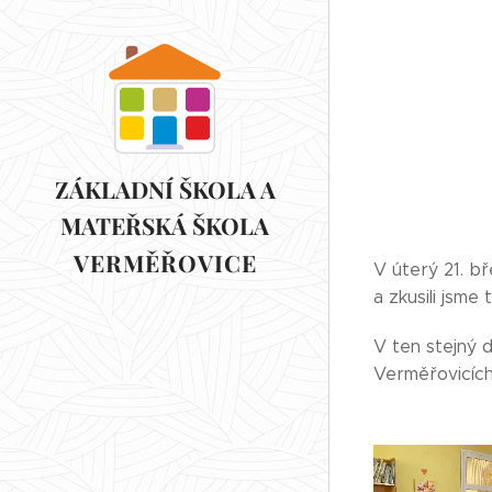
ZÁKLADNÍ ŠKOLA A
MATEŘSKÁ ŠKOLA
VERMĚŘOVICE
VERMĚŘOVICE
V úterý 21. b
a zkusili jsme
V ten stejný 
Verměřovicích