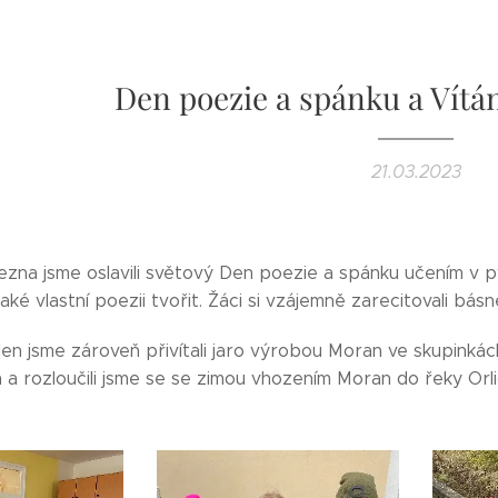
Den poezie a spánku a Vítán
21.03.2023
řezna jsme oslavili světový Den poezie a spánku učením v p
 také vlastní poezii tvořit. Žáci si vzájemně zarecitovali básn
den jsme zároveň přivítali jaro výrobou Moran ve skupink
 a rozloučili jsme se se zimou vhozením Moran do řeky Orl