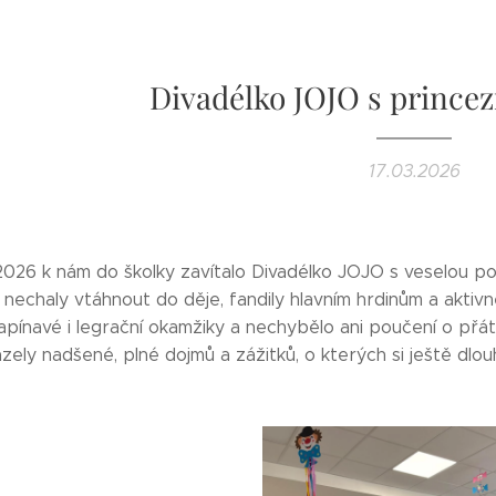
Divadélko JOJO s princez
17.03.2026
2026 k nám do školky zavítalo Divadélko JOJO s veselou po
 nechaly vtáhnout do děje, fandily hlavním hrdinům a aktiv
apínavé i legrační okamžiky a nechybělo ani poučení o přát
házely nadšené, plné dojmů a zážitků, o kterých si ještě dlou