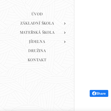
ÚVOD
ZÁKLADNÍ ŠKOLA
MATEŘSKÁ ŠKOLA
JÍDELNA
DRUŽINA
KONTAKT
Share