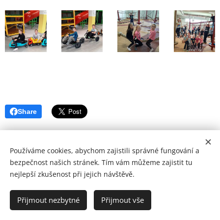
Share
Používáme cookies, abychom zajistili správné fungování a
bezpečnost našich stránek. Tím vám můžeme zajistit tu
nejlepší zkušenost při jejich návštěvě.
2024 ZŠ a MŠ Verměřovice
Přijmout nezbytné
Přijmout vše
Vytvořeno službou
Webnode
Cookies