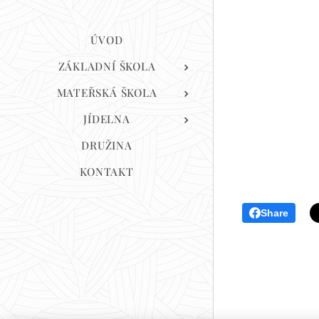
ÚVOD
ZÁKLADNÍ ŠKOLA
MATEŘSKÁ ŠKOLA
JÍDELNA
DRUŽINA
KONTAKT
Share