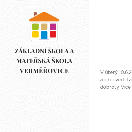
ZÁKLADNÍ ŠKOLA A
MATEŘSKÁ ŠKOLA
VERMĚŘOVICE
VERMĚŘOVICE
V úterý 10.6.2
a předvedli t
dobroty. Více 