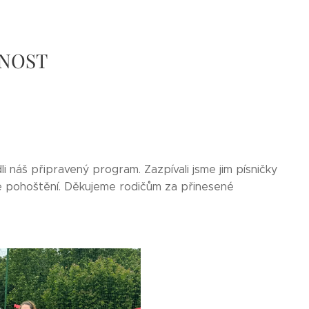
VNOST
i náš připravený program. Zazpívali jsme jim písničky
lé pohoštění. Děkujeme rodičům za přinesené