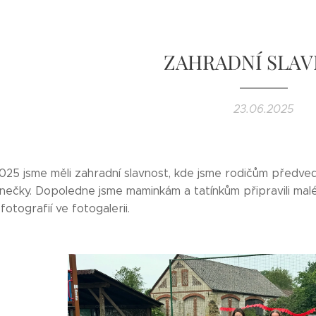
ZAHRADNÍ SLA
23.06.2025
025 jsme měli zahradní slavnost, kde jsme rodičům předvedl
anečky. Dopoledne jsme maminkám a tatínkům připravili ma
fotografií ve fotogalerii.